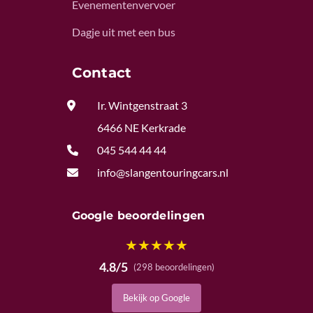
Evenementenvervoer
Dagje uit met een bus
Contact

Ir. Wintgenstraat 3
6466 NE Kerkrade

045 544 44 44

info@slangentouringcars.nl
Google beoordelingen
★
★
★
★
★
4.8/5
(298 beoordelingen)
Bekijk op Google