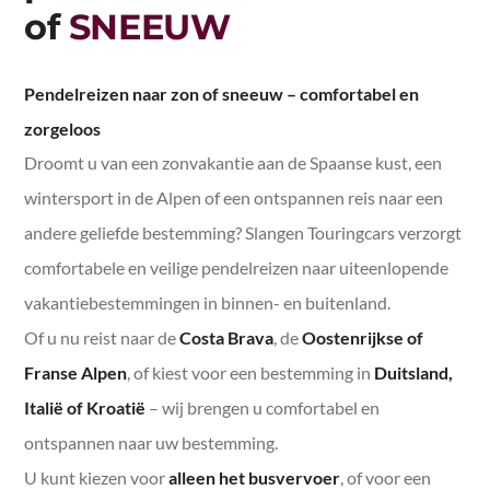
of
SNEEUW
Dagje uit met een bus
Schoolvervoer
Pendelreizen naar zon of sneeuw – comfortabel en
Festivalvervoer
zorgeloos
Droomt u van een zonvakantie aan de Spaanse kust, een
Zakelijk vervoer
wintersport in de Alpen of een ontspannen reis naar een
Bedrijfsuitje
andere geliefde bestemming? Slangen Touringcars verzorgt
comfortabele en veilige pendelreizen naar uiteenlopende
vakantiebestemmingen in binnen- en buitenland.
Of u nu reist naar de
Costa Brava
, de
Oostenrijkse of
Franse Alpen
, of kiest voor een bestemming in
Duitsland,
Italië of Kroatië
– wij brengen u comfortabel en
ontspannen naar uw bestemming.
U kunt kiezen voor
alleen het busvervoer
, of voor een