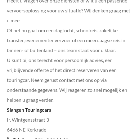
Heeft u vragen over onze diensten of wilt u een passende
Dagje uit met een bus
vervoersoplossing voor uw situatie? Wij denken graag met
u mee.
Schoolvervoer
Of het nu gaat om een dagtocht, schoolreis, zakelijke
Festivalvervoer
transfer, evenementenvervoer of een meerdaagse reis in
binnen- of buitenland – ons team staat voor u klaar.
Zakelijk vervoer
U kunt bij ons terecht voor persoonlijk advies, een
Bedrijfsuitje
vrijblijvende offerte of het direct reserveren van een
touringcar. Neem gerust contact met ons op via
onderstaande gegevens. Wij reageren zo snel mogelijk en
helpen u graag verder.
Slangen Touringcars
Ir. Wintgensstraat 3
6466 NE Kerkrade