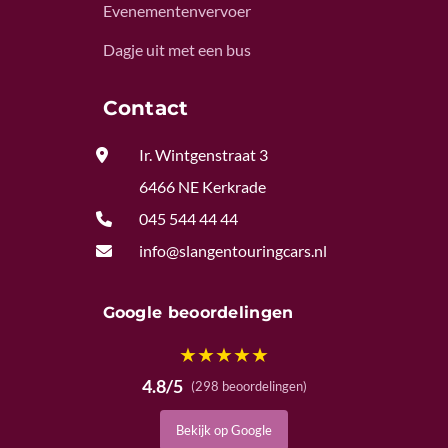
Evenementenvervoer
Dagje uit met een bus
Contact

Ir. Wintgenstraat 3
6466 NE Kerkrade

045 544 44 44

info@slangentouringcars.nl
Google beoordelingen
★
★
★
★
★
4.8/5
(298 beoordelingen)
Bekijk op Google