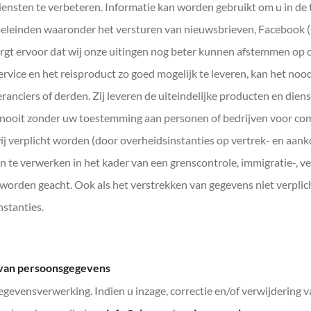
ensten te verbeteren. Informatie kan worden gebruikt om u in de
oeleinden waaronder het versturen van nieuwsbrieven, Facebook 
orgt ervoor dat wij onze uitingen nog beter kunnen afstemmen op 
vice en het reisproduct zo goed mogelijk te leveren, kan het noo
ranciers of derden. Zij leveren de uiteindelijke producten en diens
ooit zonder uw toestemming aan personen of bedrijven voor com
wij verplicht worden (door overheidsinstanties op vertrek- en aa
te verwerken in het kader van een grenscontrole, immigratie-, vei
worden geacht. Ook als het verstrekken van gegevens niet verplich
nstanties.
n van persoonsgegevens
gegevensverwerking. Indien u inzage, correctie en/of verwijdering