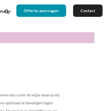
Offerte aanvragen
Contact
atures
eren wij u over de wijze waarop wij
s optimaal te beveiligen tegen
ens. De opslag en doorgifte van uw