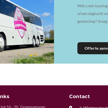
Wilt u een touring
of een dagtocht voo
gezelschap? Vraag 
Offerte aan
inks
Contact
tot 16 - 20
Groepsvervoer

Ir. Wintgenstraat