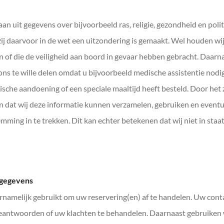
n uit gegevens over bijvoorbeeld ras, religie, gezondheid en poli
 daarvoor in de wet een uitzondering is gemaakt. Wel houden wij g
en of die de veiligheid aan boord in gevaar hebben gebracht. Daar
s te wille delen omdat u bijvoorbeeld medische assistentie nodi
che aandoening of een speciale maaltijd heeft besteld. Door het z
n dat wij deze informatie kunnen verzamelen, gebruiken en event
ming in te trekken. Dit kan echter betekenen dat wij niet in staat
sgegevens
amelijk gebruikt om uw reservering(en) af te handelen. Uw con
eantwoorden of uw klachten te behandelen. Daarnaast gebruiken 