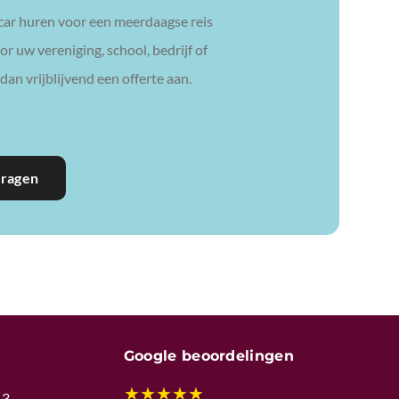
car huren voor een meerdaagse reis
r uw vereniging, school, bedrijf of
dan vrijblijvend een offerte aan.
vragen
Google beoordelingen
★
★
★
★
★
 3