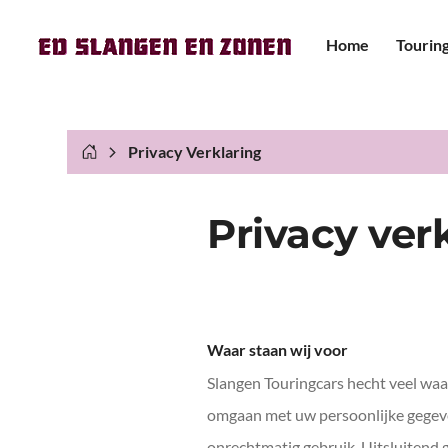
Home
Tourin
Mini-
pers
Touri
Privacy Verklaring
Premi
Privacy ver
pers
Touri
Dubbe
Waar staan wij voor
Aanh
Slangen Touringcars hecht veel waa
omgaan met uw persoonlijke gegeve
onrechtmatig gebruik. Uitsluitend 