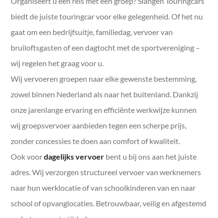
Organiseert u een reis met een groep? Slangen Touringcars
Dagje uit met een bus
biedt de juiste touringcar voor elke gelegenheid. Of het nu
gaat om een bedrijfsuitje, familiedag, vervoer van
Schoolvervoer
bruiloftsgasten of een dagtocht met de sportvereniging –
Festivalvervoer
wij regelen het graag voor u.
Wij vervoeren groepen naar elke gewenste bestemming,
Zakelijk vervoer
zowel binnen Nederland als naar het buitenland. Dankzij
Bedrijfsuitje
onze jarenlange ervaring en efficiënte werkwijze kunnen
wij groepsvervoer aanbieden tegen een scherpe prijs,
zonder concessies te doen aan comfort of kwaliteit.
Ook voor
dagelijks vervoer
bent u bij ons aan het juiste
adres. Wij verzorgen structureel vervoer van werknemers
naar hun werklocatie of van schoolkinderen van en naar
school of opvanglocaties. Betrouwbaar, veilig en afgestemd