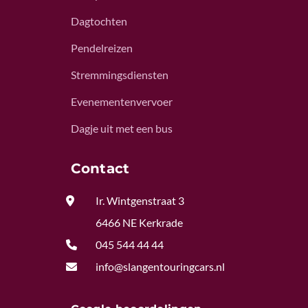
Dagtochten
Pendelreizen
Stremmingsdiensten
Evenementenvervoer
Dagje uit met een bus
Contact

Ir. Wintgenstraat 3
6466 NE Kerkrade

045 544 44 44

info@slangentouringcars.nl