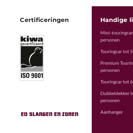
Certificeringen
Handige l
Mini-touringcar 
personen
Touringcar tot 
Premium Tourin
personen
Touringcar tot 
Dubbeldekker t
personen
Aanhanger