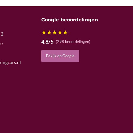
Google beoordelingen
★
★
★
★
★
 3
4.8/5
(298 beoordelingen)
de
Bekijk op Google
ingcars.nl