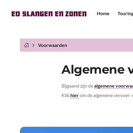
Home
Tourin
Mini-
pers
Touri
Voorwaarden
Premi
Algemene 
pers
Touri
Bijgaand zijn de
algemene voorwa
Dubbe
Klik
hier
om de algemene vervoer- 
Aanh