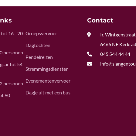
inks
Contact
tot 16 - 20
Groepsvervoer

Ir. Wintgenstraat
6466 NE Kerkra
Dagtochten
50 personen

045 544 44 44
Pendelreizen

info@slangentour
gcar tot 54
Stremmingsdiensten
Evenementenvervoer
62 personen
Dagje uit met een bus
ot 90