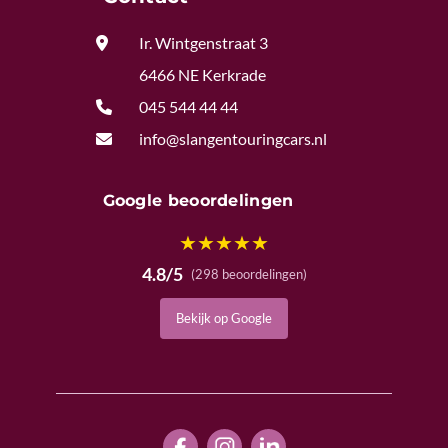

Ir. Wintgenstraat 3
6466 NE Kerkrade

045 544 44 44

info@slangentouringcars.nl
Google beoordelingen
★
★
★
★
★
4.8/5
(298 beoordelingen)
Bekijk op Google