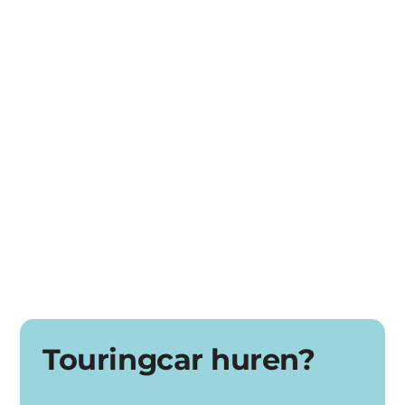
Dagje uit met een bus
Schoolvervoer
Festivalvervoer
Zakelijk vervoer
Bedrijfsuitje
Touringcar huren?